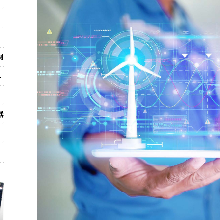
制
具
器