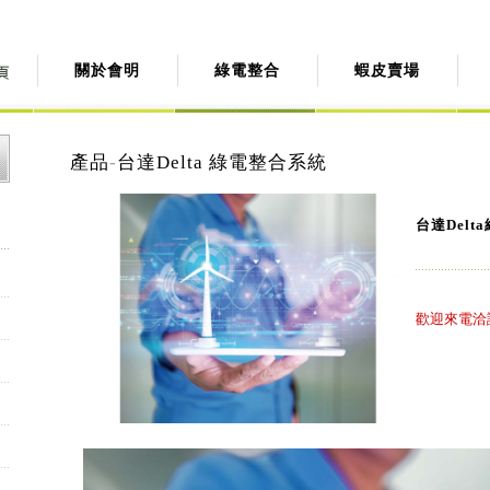
關於會明
綠電整合
蝦皮賣場
產品
-
台達Delta 綠電整合系統
台達Delt
歡迎來電洽詢: