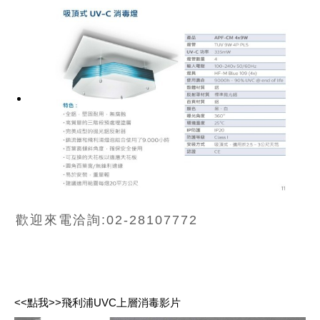
歡迎來電洽詢:02-28107772
<<點我>>飛利浦UVC上層消毒影片