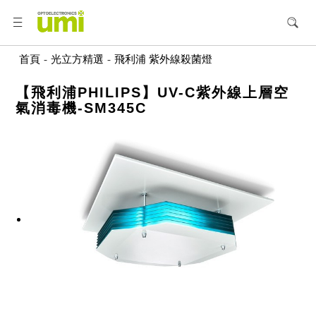
首頁
-
光立方精選
-
飛利浦 紫外線殺菌燈
【飛利浦PHILIPS】UV-C紫外線上層空
氣消毒機-SM345C