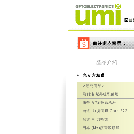
產品介紹
光立方精選
✔熱門商品✔
飛利浦 紫外線殺菌燈
露營 多功能/應急燈
台達 U+抑菌燈 Care 222
台達 M+護智燈
日本 (M+)護智吸頂燈