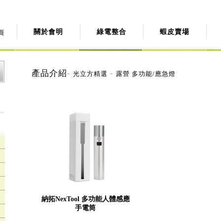
關於會明
綠電整合
蝦皮賣場
產品介紹
-
-
光立方精選
露營 多功能/應急燈
納拓NexTool 多功能人體感應
手電筒