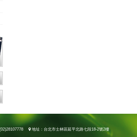
02)28107778
地址：台北市士林區延平北路七段18-2號2樓