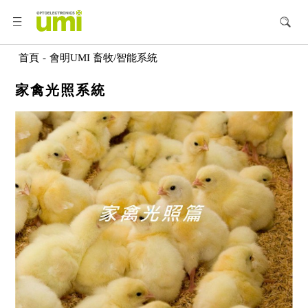
首頁
-
會明UMI 畜牧/智能系統
家禽光照系統