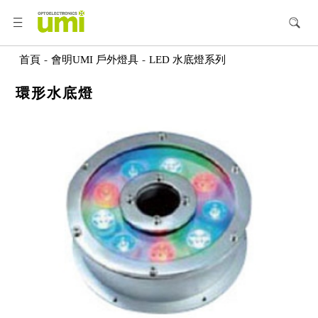
首頁
-
會明UMI 戶外燈具
-
LED 水底燈系列
環形水底燈