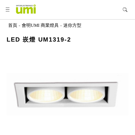
首頁
-
會明UMI 商業燈具
-
迷你方型
LED 崁燈 UM1319-2