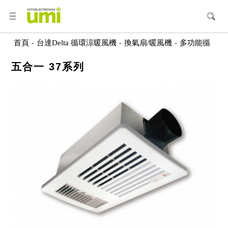
首頁
-
台達Delta 循環涼暖風機
-
換氣扇/暖風機
-
多功能循
環涼暖風機
五合一 37系列