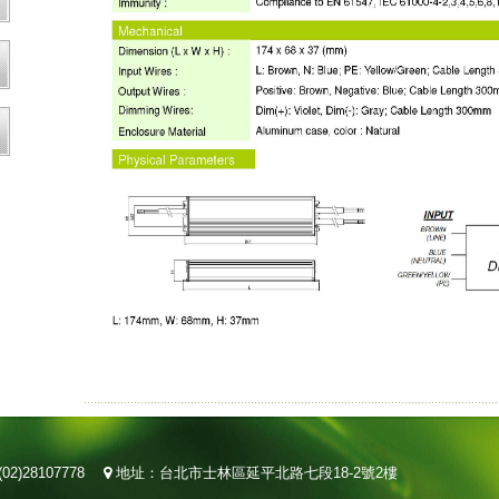
02)28107778
地址：台北市士林區延平北路七段18-2號2樓