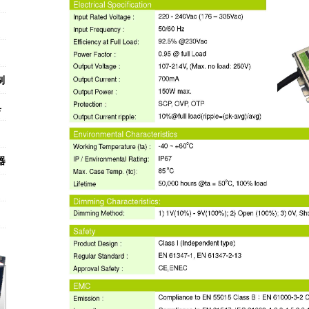
制
具
器