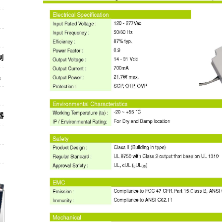
制
具
器