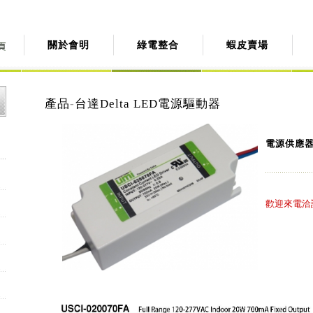
關於會明
綠電整合
蝦皮賣場
產品
-
台達Delta LED電源驅動器
電源供應器 U
歡迎來電洽詢: