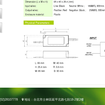
02)28107778
地址：台北市士林區延平北路七段18-2號2樓