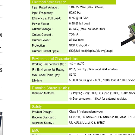
制
具
器