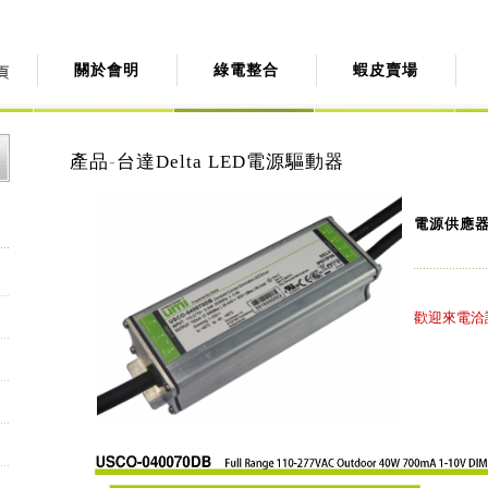
關於會明
綠電整合
蝦皮賣場
產品
-
台達Delta LED電源驅動器
電源供應器 
歡迎來電洽詢: