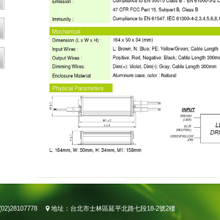
02)28107778
地址：台北市士林區延平北路七段18-2號2樓