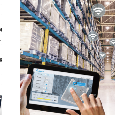
制
具
器