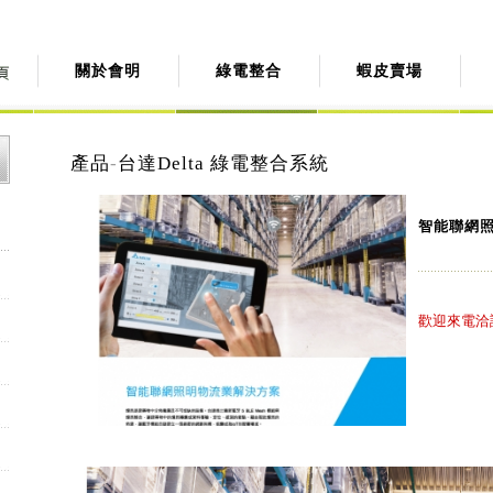
關於會明
綠電整合
蝦皮賣場
產品
-
台達Delta 綠電整合系統
智能聯網
歡迎來電洽詢: